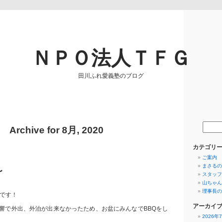
ＮＰＯ法人ＴＦＧ
田川ふれ愛義塾のブログ
Archive for 8月, 2020
カテゴリ
ご案内
まさるの
〜
スタッフ
山ちゃん
理事長の
です！
アーカイ
響で外出、外泊が出来なかったため、お盆にみんなでBBQをし
2026年