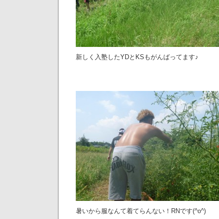
新しく入塾したYDとKSもがんばってます♪
暑いから服なんて着てらんない！RNです(^o^)