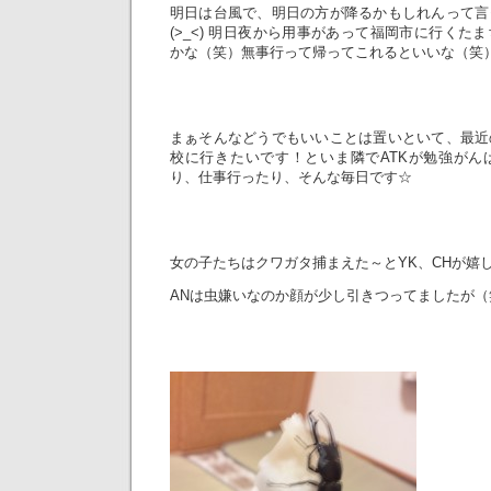
明日は台風で、明日の方が降るかもしれんって言
(>_<) 明日夜から用事があって福岡市に行くた
かな（笑）無事行って帰ってこれるといいな（笑
まぁそんなどうでもいいことは置いといて、最近
校に行きたいです！といま隣でATKが勉強がん
り、仕事行ったり、そんな毎日です☆
女の子たちはクワガタ捕まえた～とYK、CHが嬉
ANは虫嫌いなのか顔が少し引きつってましたが（