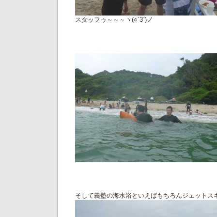
スタッフゥ～～～ヽ(○´3`)ノ
そして義塾の海水浴といえばもちろんジェットス