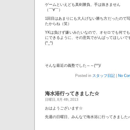
ゲームといえども真剣勝負、手は抜きません
（￣∀￣）
1回目はあまりにも大人げない勝ち方だったので
たからね（笑）
YKは負けず嫌いみたいなので、オセロでも何で
にできるように、その意気でがんばってほしいで
(^_^)
そんな最近の義塾でした～～(^^)/
Posted in
スタッフ日記
|
No Co
海水浴行ってきました☆
日曜日, 8月 4th, 2013
おはようございます☆
先週の日曜日、みんなで海水浴に行ってきました♪