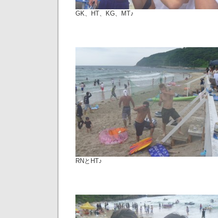
GK、HT、KG、MT♪
RNとHT♪