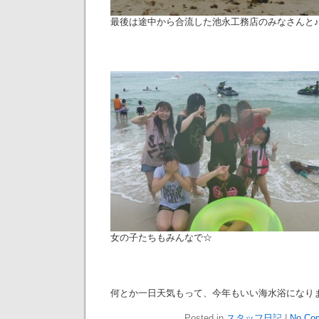
最後は途中から合流した池永工務店のみなさんと♪
女の子たちもみんなで☆
何とか一日天気もって、今年もいい海水浴になり
Posted in
スタッフ日記
|
No Co