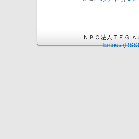
ＮＰＯ法人ＴＦＧ is pro
Entries (RSS