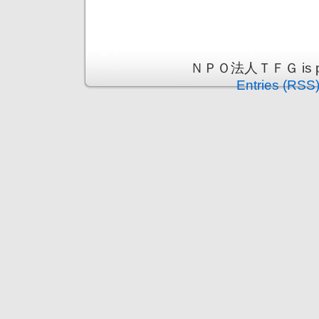
ＮＰＯ法人ＴＦＧ is pro
Entries (RSS