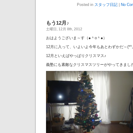
Posted in
スタッフ日記
|
No Co
もう12月♪
土曜日, 12月 8th, 2012
おはようございま～す（●＾o＾●）
12月に入って、いよいよ今年もあとわずかだ～(*^。
12月といえばやっぱりクリスマス♪
義塾にも素敵なクリスマスツリーがやってきまし