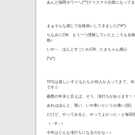
あんど福岡タワー＼(^^)クリスマス仕様になって
まぁそんな感じで合格祝いしてきました(^∀^)
ちなみにCM、もう一つ受験していたところも合
格♪
いや～、ほんとすごいわCM、たまちゃん感心
(^o^)
TFGは新しい子どもたちが何人か入ってきて、
です☆
義塾の年末と言えば、そう、滝打ちがあります！
あれはほんと、寒い、いや寒いというか痛い(笑)
だけど、やってみると、やってよかった～と毎回
（・∀・）
今年はどんな滝打ちになるのかな～♪