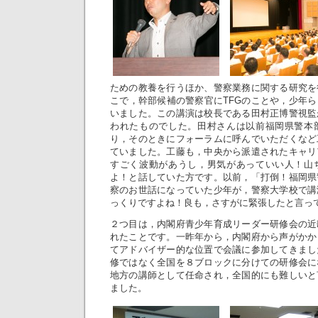
ための教養を行うほか、警察業務に関する研究を
こで，幹部候補の警察官にTFGのことや，少年
いました。この講演は校長である田村正博警視監
われたものでした。田村さんは以前福岡県警本
り，そのときにフォーラムに呼んでいただくなど
ていました。工藤も，中央から派遣されたキャリ
すごく波動があうし，男気があっていい人！山
よ！と話していた方です。以前，「打倒！福岡県
察のお世話になっていた少年が，警察大学校で講
っくりですよね！良も，さすがに緊張したと言っ
２つ目は，内閣府青少年育成リーダー研修会の近
れたことです。一昨年から，内閣府から声がかか
てアドバイザー的な位置で会議に参加してきまし
修ではなく全国を８ブロックに分けての研修会に
地方の講師として任命され，全国的にも難しいと
ました。