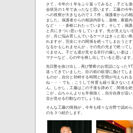
さて，今年の１年をふり返ってみると，子ども達
会状況の１年であったなと思います。工藤の今年
への視察が大きなもので１７件，保護者からの相
ました。保護者からの相談内容も，薬物，家庭内
など・・・多岐にわたっています。そして，保護
と共にきつい思いをしています。先が見えない
が，共に悩み苦しんでいるケースはきっと近い将
れますが，完全にその関係を絶ってしまおうとす
なるかもしれませんが，その先の光まで絶ってし
りません。子ども達が見せる非行の厳しい姿は，
マナーなど，心の中を映し出していると思います
先日塾を抜け出し，再び警察のお世話になったY
送ってきていました。目の前の欲望に負けてしま
ものが，自分と対峙する時間と空間が与えられる
ね・・・でも，こうして何度も繰り返さないと
ん。しかし，工藤はこの子達を諦めて，関係を絶
こが，山ちゃんよりも辛抱強く，自分自身が這い
念が見せる行動なのでしょうね。
そんな工藤の情熱が，今年も様々な分野で認めら
のを３つ紹介します。