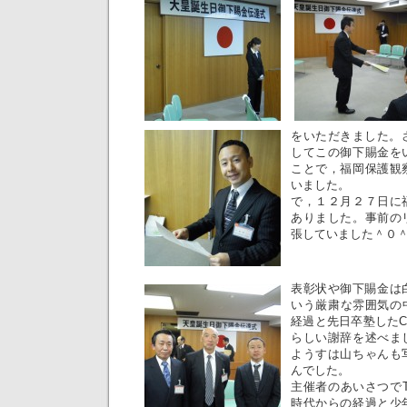
をいただきました。
してこの御下賜金を
ことで，福岡保護観
いました。
で，１２月２７日に
ありました。事前の
張していました＾
表彰状や御下賜金は
いう厳粛な雰囲気の
経過と先日卒塾した
らしい謝辞を述べま
ようすは山ちゃんも
んでした。
主催者のあいさつで
時代からの経過と少