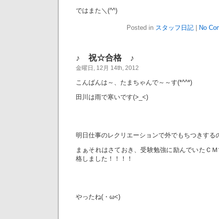
ではまた＼(^^)
Posted in
スタッフ日記
|
No Co
♪ 祝☆合格 ♪
金曜日, 12月 14th, 2012
こんばんは～、たまちゃんで～～す(*^^*)
田川は雨で寒いです(>_<)
明日仕事のレクリエーションで外でもちつきする
まぁそれはさておき、受験勉強に励んでいたＣＭ
格しました！！！！
やったね(・ω<)