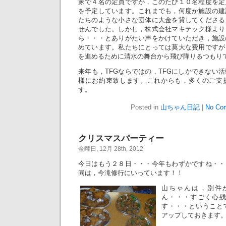
家で４名の定員ですが，このたび１０名程度を定
を予定しています。これまでも，何度か施設の建
たちのような小さな団体に大金を貸してくださる
せんでした。しかし，株式会社マキテック様より
ら・・・とありがたい声をかけていただき，施設
めています。私たちにとっては莫大な費用ですが
を進めるために清水の舞台から飛び降りるつもり
来年も，TFGならではの，TFGにしかできない
様にお約束致します。これからも，多くのご支
す。
Posted in
山ちゃん日記
|
No Co
クリスマスパーティー
金曜日, 12月 28th, 2012
今日はもう２８日・・・今年もわずかですね・・
同は，今滝修行にいっています！！
山ちゃんは，別件
ん・・・すごく心
す・・・ということ
アップしておきます