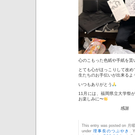
心のこもった色紙や手紙を貰
とても心がほっこりして改め
生たちのお手伝いが出来るよ
いつもありがとう
11月には、福岡県立大学祭
お楽しみに〜
感謝
This entry was posted on 月曜日
under
理事長のつぶやき
. Y