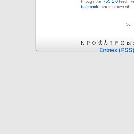
through the
RSS 2.0
feed. Re
trackback
from your own site.
Comm
ＮＰＯ法人ＴＦＧ is pro
Entries (RSS